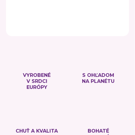
DETAILNÉ INFORMÁCIE
OPÝTAŤ SA
VYROBENÉ
S OHĽADOM
V SRDCI
NA PLANÉTU
EURÓPY
CHUŤ A KVALITA
BOHATÉ