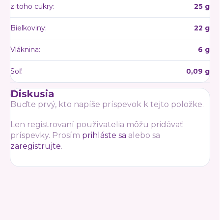
z toho cukry
:
25 g
Bielkoviny
:
22 g
Vláknina
:
6 g
Soľ
:
0,09 g
Diskusia
Buďte prvý, kto napíše príspevok k tejto položke.
Len registrovaní používatelia môžu pridávať
príspevky. Prosím
prihláste sa
alebo sa
zaregistrujte
.