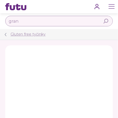
Prejsť
na
obsah
Hľadať
Gluten free tyčinky
Podrobnosti hodnotenia
Neohodnotené
ZNAČKA:
FUTU
VEGAN