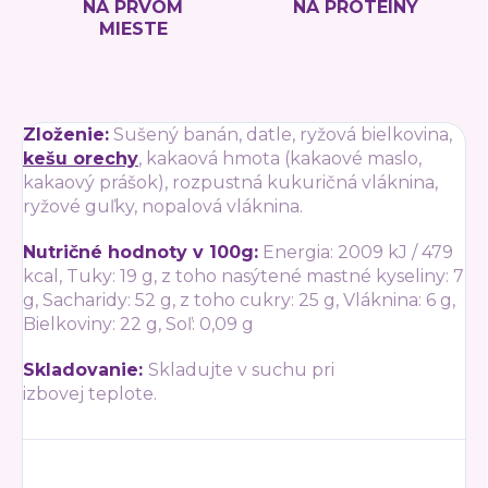
NA PRVOM
NA PROTEÍNY
MIESTE
Zloženie:
Sušený banán, datle, ryžová bielkovina,
kešu orechy
, kakaová hmota (kakaové maslo,
kakaový prášok), rozpustná kukuričná vláknina,
ryžové guľky, nopalová vláknina.
Nutričné hodnoty v 100g:
Energia: 2009 kJ / 479
kcal, Tuky: 19 g, z toho nasýtené mastné kyseliny: 7
g, Sacharidy: 52 g, z toho cukry: 25 g, Vláknina: 6 g,
Bielkoviny: 22 g, Soľ: 0,09 g
Skladovanie:
Skladujte v suchu pri
izbovej teplote.