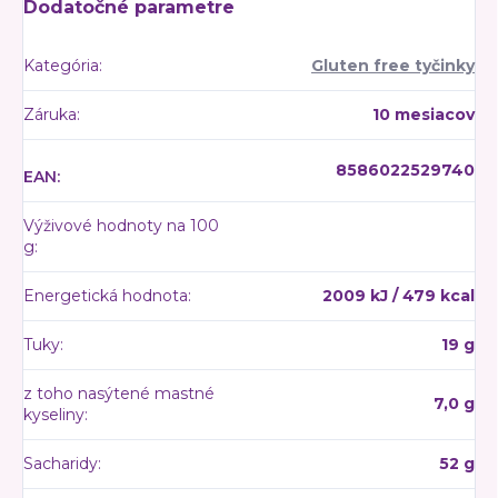
Dodatočné parametre
Kategória
:
Gluten free tyčinky
Záruka
:
10 mesiacov
8586022529740
EAN
:
Výživové hodnoty na 100
g
:
Energetická hodnota
:
2009 kJ / 479 kcal
Tuky
:
19 g
z toho nasýtené mastné
7,0 g
kyseliny
:
Sacharidy
:
52 g