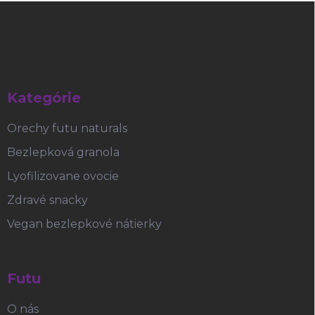
Z
á
p
ä
t
i
Kategórie
e
Orechy futu naturals
Bezlepková granola
Lyofilizovane ovocie
Zdravé snacky
Vegan bezlepkové nátierky
Futu
O nás