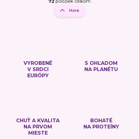
t
72
položiek celkom
O
r
v
Hore
á
l
á
n
d
k
a
o
c
v
i
a
e
n
p
r
i
VYROBENÉ
S OHĽADOM
v
V SRDCI
NA PLANÉTU
e
k
EURÓPY
y
v
ý
p
i
s
u
CHUŤ A KVALITA
BOHATÉ
NA PRVOM
NA PROTEÍNY
MIESTE