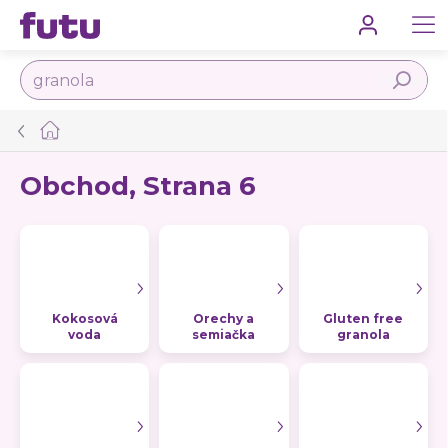
Prejsť
na
obsah
Hľadať
Domov
Obchod
, Strana 6
Kokosová
Orechy a
Gluten free
voda
semiačka
granola