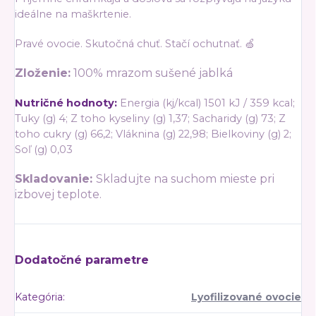
ideálne na maškrtenie.
Pravé ovocie. Skutočná chuť. Stačí ochutnať. 🍏
Zloženie:
100% mrazom sušené jablká
Nutričné hodnoty:
Energia (kj/kcal) 1501 kJ / 359 kcal;
Tuky (g) 4; Z toho kyseliny (g) 1,37; Sacharidy (g) 73; Z
toho cukry (g) 66,2; Vláknina (g) 22,98; Bielkoviny (g) 2;
Soľ (g) 0,03
Skladovanie:
Skladujte na suchom mieste pri
izbovej teplote.
Dodatočné parametre
Kategória
:
Lyofilizované ovocie