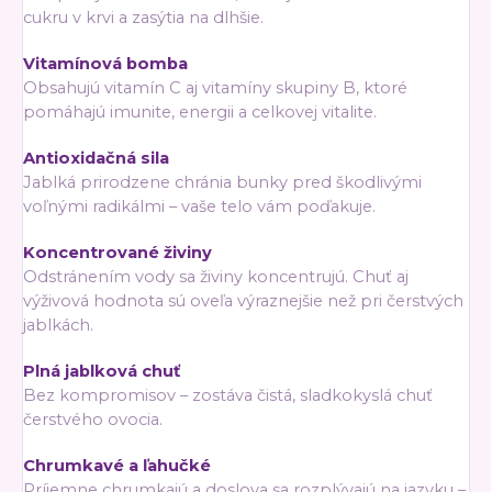
cukru v krvi a zasýtia na dlhšie.
Vitamínová bomba
Obsahujú vitamín C aj vitamíny skupiny B, ktoré
pomáhajú imunite, energii a celkovej vitalite.
Antioxidačná sila
Jablká prirodzene chránia bunky pred škodlivými
voľnými radikálmi – vaše telo vám poďakuje.
Koncentrované živiny
Odstránením vody sa živiny koncentrujú. Chuť aj
výživová hodnota sú oveľa výraznejšie než pri čerstvých
jablkách.
Plná jablková chuť
Bez kompromisov – zostáva čistá, sladkokyslá chuť
čerstvého ovocia.
Chrumkavé a ľahučké
Príjemne chrumkajú a doslova sa rozplývajú na jazyku –