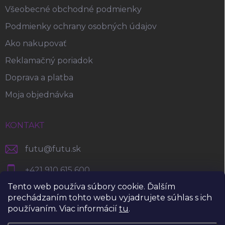
Všeobecné obchodné podmienky
Podmienky ochrany osobných údajov
Ako nakupovať
Reklamačný poriadok
Doprava a platba
Moja objednávka
KONTAKT
futu
@
futu.sk
+421 910 615 600
Tento web používa súbory cookie. Ďalším
https://www.facebook.com/foodsforfuture
prechádzaním tohto webu vyjadrujete súhlas s ich
používaním. Viac informácií
tu
.
futu.planet