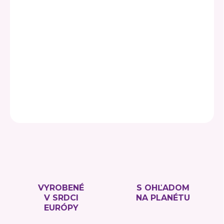
Pridať do košíka
Novinka vo FUTU! Krásne sladučké jabĺčka. Sušené
mrazom, aby si zachovali všetky benefity.
Nech sa páči, ochutnajte!
DETAILNÉ INFORMÁCIE
OPÝTAŤ SA
VYROBENÉ
S OHĽADOM
V SRDCI
NA PLANÉTU
EURÓPY