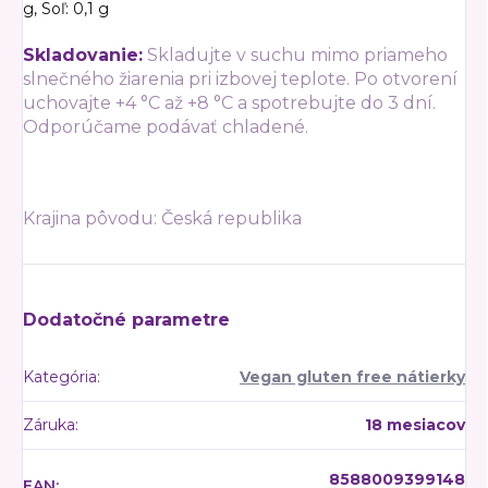
g,
Soľ: 0,1 g
Skladovanie:
Skladujte v suchu mimo priameho
slnečného žiarenia pri izbovej teplote. Po otvorení
uchovajte +4 °C až +8 °C a spotrebujte do 3 dní.
Odporúčame podávať chladené.
Krajina pôvodu:
Česká republika
Dodatočné parametre
Kategória
:
Vegan gluten free nátierky
Záruka
:
18 mesiacov
8588009399148
EAN
: