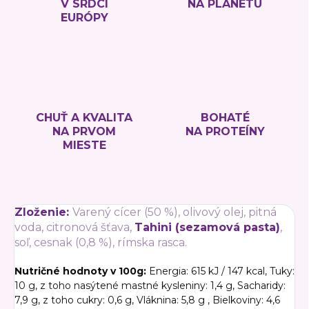
V SRDCI
NA PLANÉTU
EURÓPY
CHUŤ A KVALITA
BOHATÉ
NA PRVOM
NA PROTEÍNY
MIESTE
Zloženie:
Varený cícer (50 %), olivový olej, pitná
voda, citronová šťava,
Tahini (sezamová pasta)
,
soľ, cesnak (0,8 %), rímska rasca.
Nutričné hodnoty v 100g:
Energia: 615 kJ / 147 kcal,
Tuky:
10 g,
z toho nasýtené mastné kysleniny: 1,4 g,
Sacharidy:
7,9 g,
z toho cukry: 0,6 g,
Vláknina: 5,8 g ,
Bielkoviny: 4,6