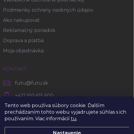
Podmienky ochrany osobných údajov
Ako nakupovať
Reklamačný poriadok
Doprava a platba
Moja objednávka
KONTAKT
futu
@
futu.sk
+421 910 615 600
Tento web používa súbory cookie. Ďalším
https://www.facebook.com/foodsforfuture
prechádzaním tohto webu vyjadrujete súhlas s ich
používaním. Viac informácií
tu
.
futu.planet
Nastavenie