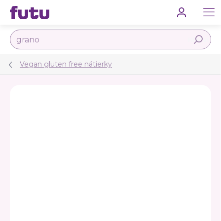
Prejsť
na
obsah
Hľadať
Vegan gluten free nátierky
Podrobnosti hodnotenia
Neohodnotené
ZNAČKA:
FUTU
VEGAN